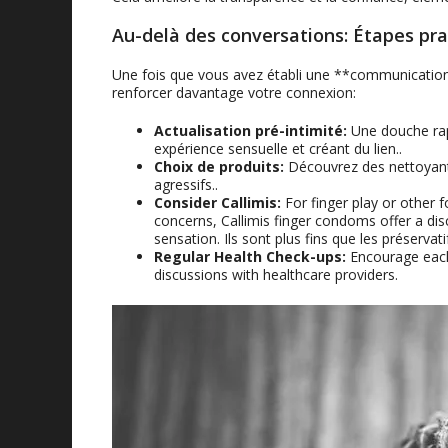
Au-delà des conversations: Étapes pr
Une fois que vous avez établi une **communication 
renforcer davantage votre connexion:
Actualisation pré-intimité:
Une douche rapi
expérience sensuelle et créant du lien..
Choix de produits:
Découvrez des nettoyants
agressifs..
Consider Callimis
:
For finger play or other 
concerns
,
Callimis finger condoms offer a dis
sensation. Ils sont plus fins que les préservati
Regular Health Check-ups
:
Encourage each
discussions with healthcare providers
.