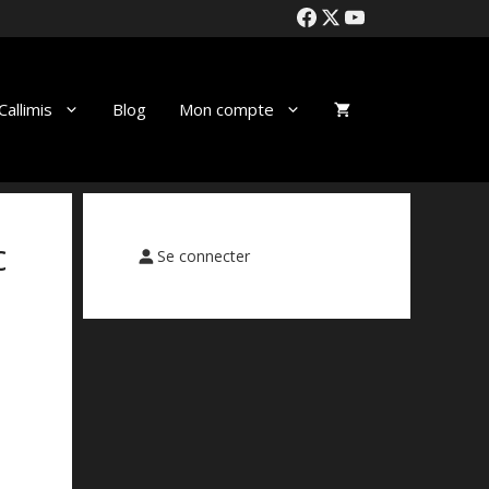
allimis
Blog
Mon compte
c
Se connecter