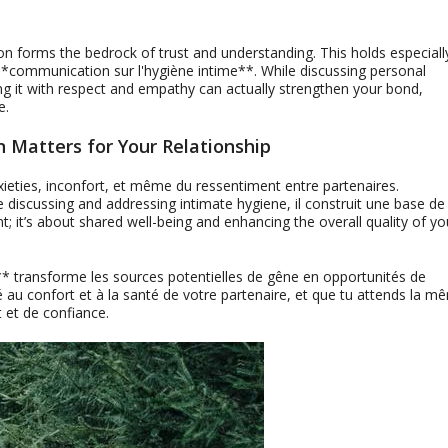
 forms the bedrock of trust and understanding
.
This holds especiall
**communication sur l'hygiène intime**.
While discussing personal
g it with respect and empathy can actually strengthen your bond
,
e
.
Matters for Your Relationship
ieties
, inconfort, et même du ressentiment entre partenaires.
e discussing and addressing intimate hygiene
, il construit une base de
nt;
it’s about shared well-being and enhancing the overall quality of yo
 transforme les sources potentielles de gêne en opportunités de
é au confort et à la santé de votre partenaire, et que tu attends la m
 et de confiance.