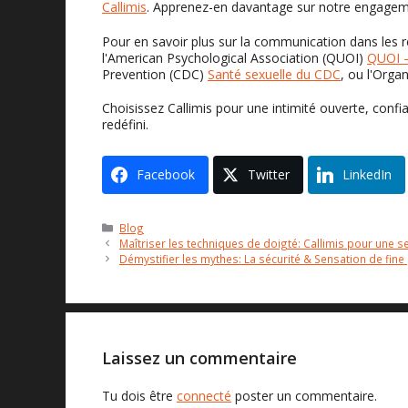
Callimis
. Apprenez-en davantage sur notre engagemen
Pour en savoir plus sur la communication dans les re
l'American Psychological Association (QUOI)
QUOI –
Prevention (CDC)
Santé sexuelle du CDC
, ou l'Orga
Choisissez Callimis pour une intimité ouverte, con
redéfini.
Facebook
Twitter
LinkedIn
Catégories
Blog
Maîtriser les techniques de doigté: Callimis pour une 
Démystifier les mythes: La sécurité & Sensation de fine
Laissez un commentaire
Tu dois être
connecté
poster un commentaire.