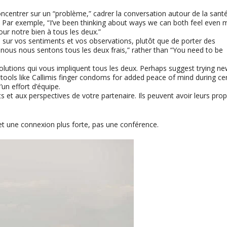
oncentrer sur un “problème,” cadrer la conversation autour de la sant
. Par exemple, “
I’ve been thinking about ways we can both feel even 
our notre bien à tous les deux.”
sur vos sentiments et vos observations, plutôt que de porter des
nous nous sentons tous les deux frais,”
rather than
“
You need to be
lutions qui vous impliquent tous les deux.
Perhaps suggest trying n
 tools like Callimis finger condoms for added peace of mind during ce
d’un effort d’équipe.
et aux perspectives de votre partenaire. Ils peuvent avoir leurs pro
et une connexion plus forte, pas une conférence.