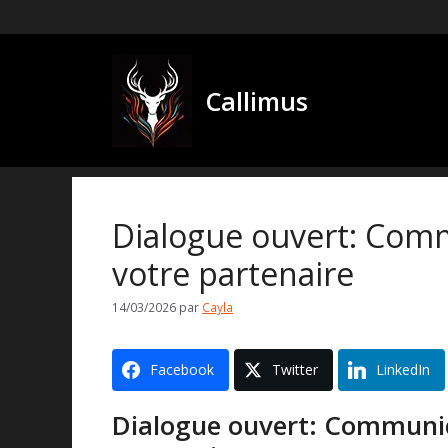
Aller
au
contenu
Callimus
Dialogue ouvert: Comm
votre partenaire
14/03/2026
par
Cayla
Facebook
Twitter
LinkedIn
Dialogue ouvert: Communiq