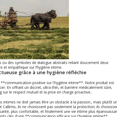
s ou des symboles de dialogue abstraits reliant doucement deux
 et empathique sur l’hygiène intime.
ectueuse grâce à une hygiène réfléchie
de **communication positive sur l'hygiène intime**. Notre produit est
cer. En offrant un discret,
ultra-thin
, et barrière médicalement sûre,
g sur le respect mutuel et la prise en charge proactive..
ns intimes ne doit jamais être un obstacle à la passion., mais plutôt u
Callimis, ils ne choisissent pas seulement la protection; ils choisisse
té, plus confortable, et finalement une vie intime plus épanouissan
ents clés d'une **communication efficace sur l'hygiène intime**.