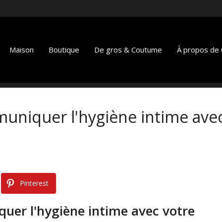
Maison
Boutique
De gros & Coutume
À propos de C
uniquer l'hygiène intime ave
Pinterest
uer l'hygiène intime avec votre