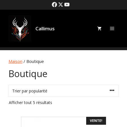
Aller
au
contenu
Callimus
Menu
Maison
/ Boutique
Boutique
Trié
Afficher tout 5 résultats
par
popularité
VENTE!