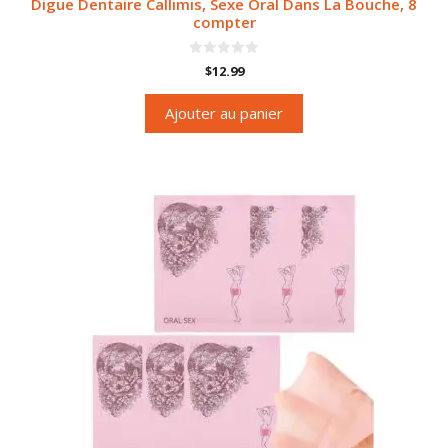
Digue Dentaire Callimis, Sexe Oral Dans La Bouche, 8
compter
0
$
12.99
s
u
r
Ajouter au panier
5