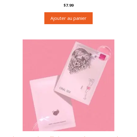
4.67
$
7.99
sur 5
Ajouter au panier