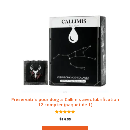
Préservatifs pour doigts Callimis avec lubrification
12 compter (paquet de 1)
5.00
$
14.99
sur 5