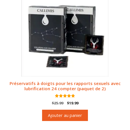
Préservatifs à doigts pour les rapports sexuels avec
lubrification 24 compter (paquet de 2)
4.89
Le
Le
$
25.99
$
19.99
sur 5
prix
prix
d'origine
actuel
Ajouter au panier
était:
est:
$25.99.
$19.99.