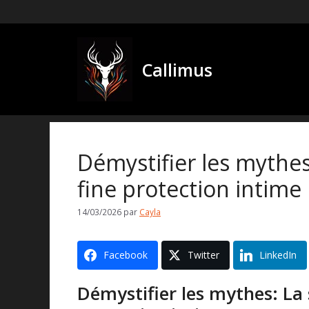
Aller
au
contenu
Callimus
Démystifier les mythes
fine protection intime
14/03/2026
par
Cayla
Facebook
Twitter
LinkedIn
Démystifier les mythes: La 