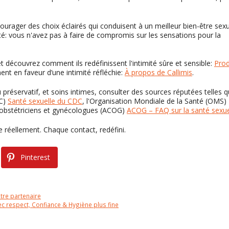
ourager des choix éclairés qui conduisent à un meilleur bien-être sex
té: vous n'avez pas à faire de compromis sur les sensations pour la
 découvrez comment ils redéfinissent l'intimité sûre et sensible:
Prod
t en faveur d’une intimité réfléchie:
À propos de Callimis
.
u préservatif, et soins intimes, consulter des sources réputées telles 
DC)
Santé sexuelle du CDC
, l'Organisation Mondiale de la Santé (OMS)
 obstétriciens et gynécologues (ACOG)
ACOG – FAQ sur la santé sexue
e réellement. Chaque contact, redéfini.
Pinterest
tre partenaire
vec respect, Confiance & Hygiène plus fine