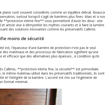
 le plaisir sont souvent considérés comme un équilibre délicat. Beauc
 sensation, surtout lorsqu'il s'agit de barrières plus fines. Mais et si no
e **protection intime fine** vous permettent d'avoir les deux : une
t article vise à démystifier les mythes courants et à faire la lumière
oposant des solutions innovantes comme les préservatifs Callimis.
ifie moins de sécurité
ité est, l'épaisseur d'une barrière de protection n'est pas le seul
e des matériaux et des processus de fabrication signifient qu'une
de et efficace que des alternatives plus épaisses., à condition qu'ils
 Callimis, **protection intime fine, la sécurité** est primordiale.
, le même matériau utilisé dans les préservatifs traditionnels, ils sont
é et l'intégrité de la barrière. L'accent est mis sur l'ingénierie de
un format minimal..