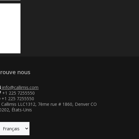
rouve nous
info@callimis.com
+1 225 7255550
+1 225 7255550
Callimis LLC1312, 7ème rue # 1860, Denver CO
0202, États-Unis