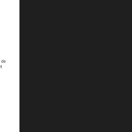
u de
et