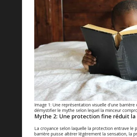
Image 1: Une représentation visuelle d'une barrière d
démystifier le mythe selon lequel la minceur compro
Mythe 2: Une protection fine réduit la 
La croyance selon laquelle la protection entrave le p
barrière puisse altérer légèrement la sensation, la