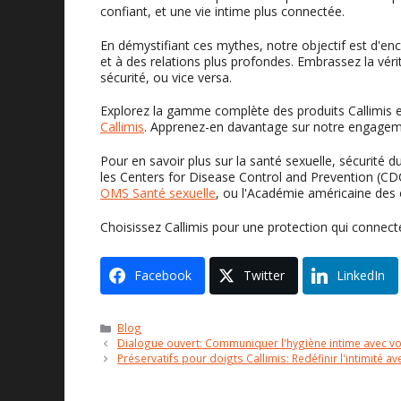
confiant, et une vie intime plus connectée.
En démystifiant ces mythes, notre objectif est d'enc
et à des relations plus profondes. Embrassez la véri
sécurité, ou vice versa.
Explorez la gamme complète des produits Callimis et
Callimis
. Apprenez-en davantage sur notre engagemen
Pour en savoir plus sur la santé sexuelle, sécurité d
les Centers for Disease Control and Prevention (C
OMS Santé sexuelle
, ou l'Académie américaine des
Choisissez Callimis pour une protection qui connect
Facebook
Twitter
LinkedIn
Catégories
Blog
Dialogue ouvert: Communiquer l'hygiène intime avec vo
Préservatifs pour doigts Callimis: Redéfinir l'intimité a