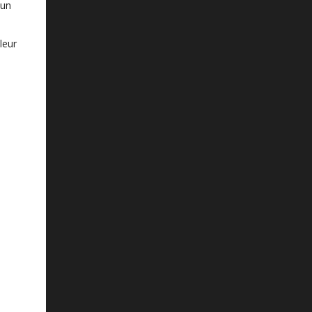
 un
leur