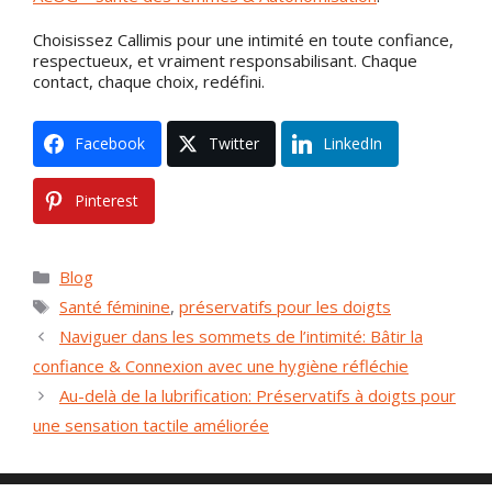
Choisissez Callimis pour une intimité en toute confiance,
respectueux, et vraiment responsabilisant. Chaque
contact, chaque choix, redéfini.
Facebook
Twitter
LinkedIn
Pinterest
Catégories
Blog
Mots
Santé féminine
,
préservatifs pour les doigts
clés
Naviguer dans les sommets de l’intimité: Bâtir la
confiance & Connexion avec une hygiène réfléchie
Au-delà de la lubrification: Préservatifs à doigts pour
une sensation tactile améliorée