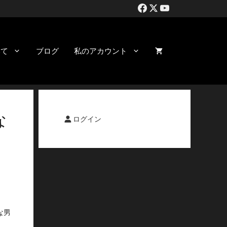
いて
ブログ
私のアカウント
な
ログイン
な男