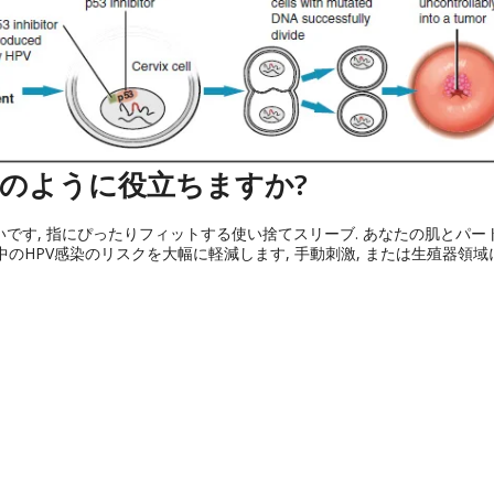
どのように役立ちますか?
薄いです, 指にぴったりフィットする使い捨てスリーブ. あなたの肌とパー
のHPV感染のリスクを大幅に軽減します, 手動刺激, または生殖器領域