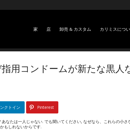
家
店
卸売 & カスタム
カリミスにつ
なぜ指用コンドームが新たな黒人
ンクトイン
Pinterest
 あなたは一人じゃない. でも聞いてください, なぜなら、これらの小さ
かもしれないからです.