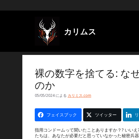
コ
ン
テ
ン
ツ
カリムス
に
ス
キ
ッ
プ
裸の数字を捨てる: 
のか
05/05/2024
による
カリミス.com
フェイスブック
ツイッター
リ
指用コンドームって聞いたことありますか？? いいえ?
たちは、あなたが必要だと思っていなかった秘密兵器