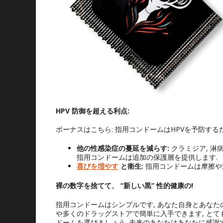
HPV 防御を超える利点:
ボーナスはこちら: 指用コンドームはHPVを予防するだ
他の性感染症の蔓延を減らす:
クラミジア, 淋
指用コンドームは追加の保護層を提供します.
喜びを増やす
と衛生:
指用コンドームは摩擦や
裸の数字を捨てて、 “新しい黒” 性的健康の!
指用コンドームはシンプルです, あなた自身とあなた
や多くのドラッグストアで簡単に入手できます, とて
ドームを選びましょう. 未来のあなたはあなたに感謝