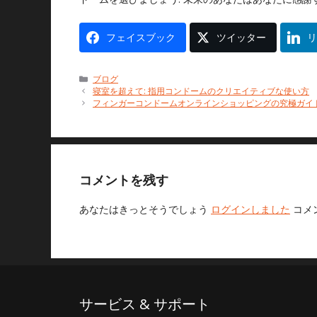
フェイスブック
ツイッター
リ
カ
ブログ
テ
寝室を超えて: 指用コンドームのクリエイティブな使い方
ゴ
フィンガーコンドームオンラインショッピングの究極ガイ
リ
ー
コメントを残す
あなたはきっとそうでしょう
ログインしました
コメ
サービス & サポート