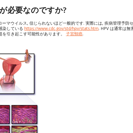
ムが必要なのですか?
ローマウイルス, 信じられないほど一般的です. 実際には, 疾病管理予防
感染している
https://www.cdc.gov/std/hpv/stats.htm
. HPV は通常は無
問題を引き起こす可能性があります。
子宮頸癌
.