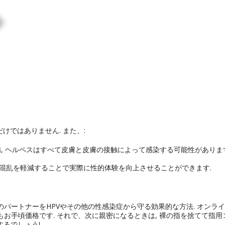
けではありません. また、:
病, ヘルペスはすべて皮膚と皮膚の接触によって感染する可能性がありま
混乱を軽減することで実際に性的体験を向上させることができます.
のパートナーをHPVやその他の性感染症から守る効果的な方法. オンラ
もお手頃価格です. それで、次に親密になるときは, 裸の指を捨てて指用
するでしょう!