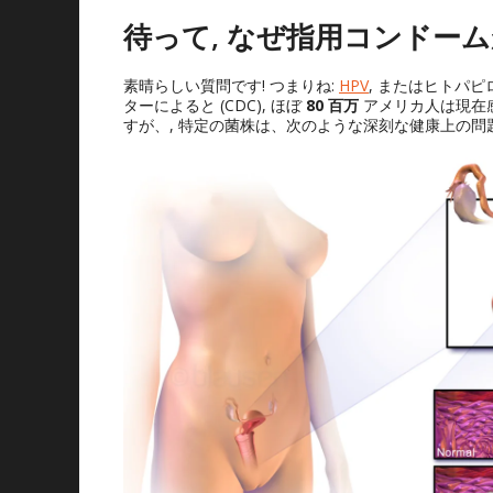
待って, なぜ指用コンドー
素晴らしい質問です! つまりね:
HPV
, またはヒトパピ
ターによると (CDC), ほぼ
80 百万
アメリカ人は現在
すが、, 特定の菌株は、次のような深刻な健康上の