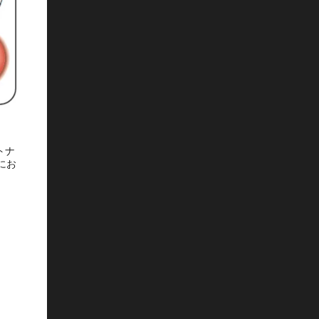
トナ
にお