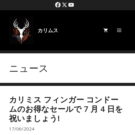
コ
ン
テ
ン
ツ
カリムス
メ
に
ス
キ
ニ
ッ
プ
ュ
ニュース
ー
カリミス フィンガー コンドー
ムのお得なセールで 7 月 4 日を
祝いましょう!
17/06/2024