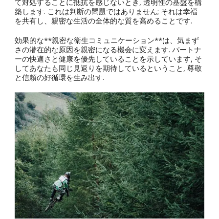
て対処することに抵抗を感じないとき, 透明性の基盤を構
築します. これは判断の問題ではありません; それは幸福
を共有し、親密な生活の全体的な質を高めることです.
効果的な**親密な衛生コミュニケーション**は、気まず
さの潜在的な原因を親密になる機会に変えます. パートナ
ーの快適さと健康を優先していることを示しています, そ
してあなたも同じ見返りを期待しているということ, 尊敬
と信頼の好循環を生み出す.