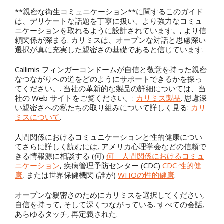
**親密な衛生コミュニケーション**に関するこのガイド
は、デリケートな話題を丁寧に扱い、より強力なコミュ
ニケーションを取れるように設計されています。, より信
頼関係が深まる. カリミスは、オープンな対話と思慮深い
選択が真に充実した親密さの基礎であると信じています.
Callimis フィンガーコンドームが自信と敬意を持った親密
なつながりへの道をどのようにサポートできるかを探っ
てください。. 当社の革新的な製品の詳細については、当
社の Web サイトをご覧ください。:
カリミス製品
. 思慮深
い親密さへの私たちの取り組みについて詳しく見る:
カリ
ミスについて
.
人間関係におけるコミュニケーションと性的健康につい
てさらに詳しく読むには, アメリカ心理学会などの信頼で
きる情報源に相談する (何)
何 – 人間関係におけるコミュ
ニケーション
, 疾病管理予防センター (CDC)
CDC 性的健
康
, または世界保健機関 (誰が)
WHOの性的健康
.
オープンな親密さのためにカリミスを選択してください,
自信を持って, そして深くつながっている. すべての会話,
あらゆるタッチ, 再定義された.