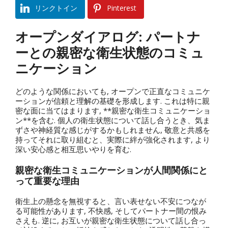
リンクトイン
Pinterest
オープンダイアログ: パートナ
ーとの親密な衛生状態のコミュ
ニケーション
どのような関係においても, オープンで正直なコミュニケ
ーションが信頼と理解の基礎を形成します. これは特に親
密な面に当てはまります, **親密な衛生コミュニケーショ
ン**を含む. 個人の衛生状態について話し合うとき、気ま
ずさや神経質な感じがするかもしれません, 敬意と共感を
持ってそれに取り組むと、実際に絆が強化されます, より
深い安心感と相互思いやりを育む.
親密な衛生コミュニケーションが人間関係にと
って重要な理由
衛生上の懸念を無視すると、言い表せない不安につなが
る可能性があります, 不快感, そしてパートナー間の恨み
さえも. 逆に, お互いが親密な衛生状態について話し合っ