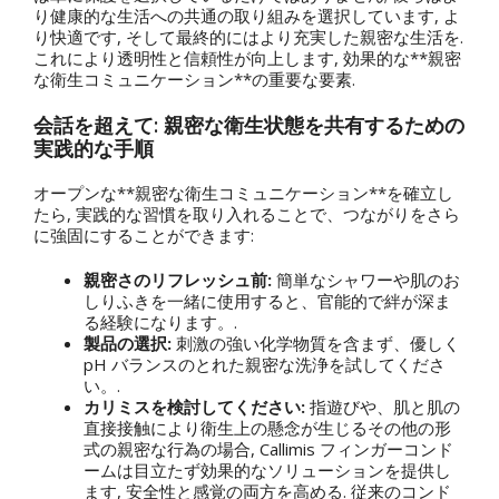
り健康的な生活への共通の取り組みを選択しています, よ
り快適です, そして最終的にはより充実した親密な生活を.
これにより透明性と信頼性が向上します, 効果的な**親密
な衛生コミュニケーション**の重要な要素.
会話を超えて: 親密な衛生状態を共有するための
実践的な手順
オープンな**親密な衛生コミュニケーション**を確立し
たら, 実践的な習慣を取り入れることで、つながりをさら
に強固にすることができます:
親密さのリフレッシュ前:
簡単なシャワーや肌のお
しりふきを一緒に使用すると、官能的で絆が深ま
る経験になります。.
製品の選択:
刺激の強い化学物質を含まず、優しく
pH バランスのとれた親密な洗浄を試してくださ
い。.
カリミスを検討してください:
指遊びや、肌と肌の
直接接触により衛生上の懸念が生じるその他の形
式の親密な行為の場合, Callimis フィンガーコンド
ームは目立たず効果的なソリューションを提供し
ます, 安全性と感覚の両方を高める. 従来のコンド