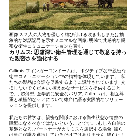
画像 2: 2 人の人物を優しく結び付ける吹き出しまたは抽
象的な対話記号を示すミニマルな画像, 明確で共感的な親
密な衛生コミュニケーションを表す.
カリムス: 思慮深い衛生管理を通じて敬意を持っ
た親密さを強化する
Callimis フィンガーコンドームは、ポジティブな**親密な
衛生コミュニケーション**の精神を体現しています。. 私
たちの製品は会話を促進するように設計されています, 交
換しないでください. 控えめなサービスを提供すること
で、, 超薄型, 医学的に安全なバリア, Callimis は、相互尊
重と積極的なケアについて雄弁に語る実践的なソリュー
ションを提供します。.
私たちの哲学は、親密な関係における衛生状態が情熱の
障壁になるべきではないということです。, むしろ自信の
基盤となる. パートナーがカリミスを選択する場合, 彼ら
は単に保護を選択しているだけではありません; 彼らはよ