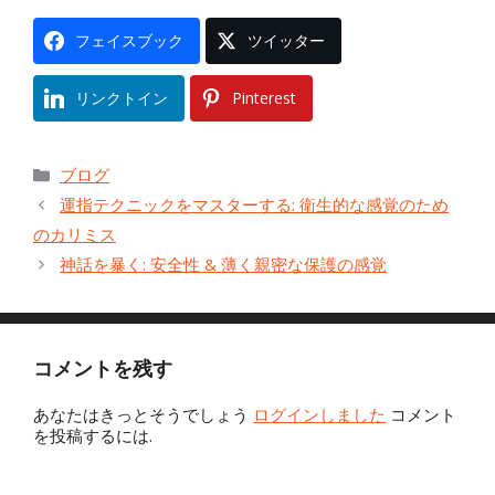
フェイスブック
ツイッター
リンクトイン
Pinterest
カ
ブログ
テ
運指テクニックをマスターする: 衛生的な感覚のため
ゴ
のカリミス
リ
神話を暴く: 安全性 & 薄く親密な保護の感覚
ー
コメントを残す
あなたはきっとそうでしょう
ログインしました
コメント
を投稿するには.