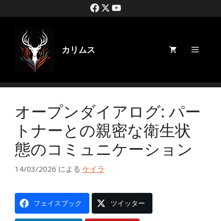
コ
ン
テ
ン
ツ
カリムス
メ
に
ス
キ
ニ
ッ
プ
ュ
オープンダイアログ: パー
トナーとの親密な衛生状
ー
態のコミュニケーション
14/03/2026
による
ケイラ
フェイスブック
ツイッター