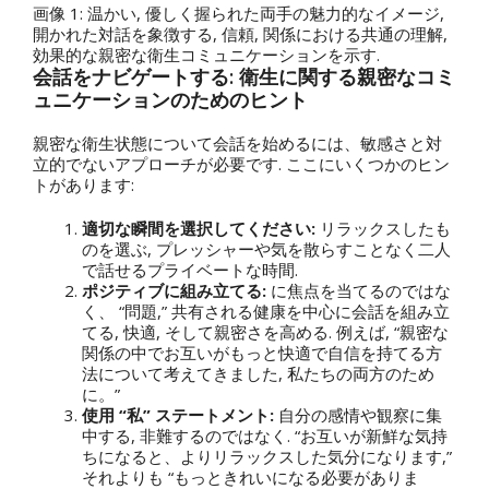
画像 1: 温かい, 優しく握られた両手の魅力的なイメージ,
開かれた対話を象徴する, 信頼, 関係における共通の理解,
効果的な親密な衛生コミュニケーションを示す.
会話をナビゲートする: 衛生に関する親密なコミ
ュニケーションのためのヒント
親密な衛生状態について会話を始めるには、敏感さと対
立的でないアプローチが必要です. ここにいくつかのヒン
トがあります:
適切な瞬間を選択してください:
リラックスしたも
のを選ぶ, プレッシャーや気を散らすことなく二人
で話せるプライベートな時間.
ポジティブに組み立てる:
に焦点を当てるのではな
く、 “問題,” 共有される健康を中心に会話を組み立
てる, 快適, そして親密さを高める. 例えば, “親密な
関係の中でお互いがもっと快適で自信を持てる方
法について考えてきました, 私たちの両方のため
に。”
使用 “私” ステートメント:
自分の感情や観察に集
中する, 非難するのではなく. “お互いが新鮮な気持
ちになると、よりリラックスした気分になります,”
それよりも “もっときれいになる必要がありま