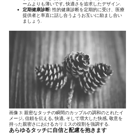
ームよりも薄いです, 快適さを追求したデザイン.
定期健康診断:
性的健康診断を定期的に受け、医療
提供者と率直に話し合うようお互いに励まし合い
ましょう.
画像 3: 親密なタッチの瞬間のカップルの調和のとれたイ
メージ, 信頼を伝える, 快適, そして増大した快感, 敬意を
持った親密さにおけるカリミスの役割を強調する.
あらゆるタッチに自信と配慮を抱きます