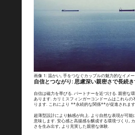
画像 1: 温かい, 手をつなぐカップルの魅力的なイメ
自信とつながり: 思慮深い親密さで長続
自信は磁力を帯びる. パートナーを近づける. 親密
あります. カリミスフィンガーコンドームはこれらの
ります. これにより **永続的な関係**が促進されます
超薄型設計により触感が向上. より自然な表現が可能
意味します. 安心感と高揚感を醸成する環境づくり,
さを生み出す, より充実した親密な体験.