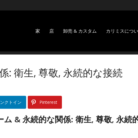
家
店
卸売 & カスタム
カリミスにつ
: 衛生, 尊敬, 永続的な接続
ンクトイン
Pinterest
& 永続的な関係: 衛生, 尊敬, 永続