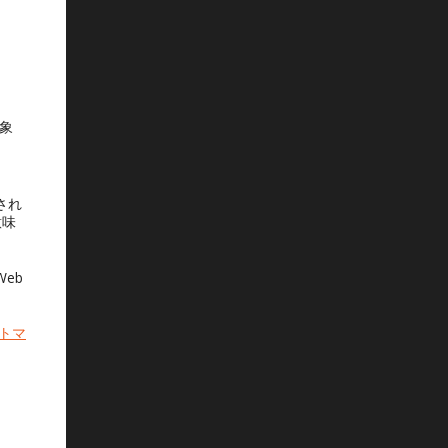
象
され
意味
eb
トマ