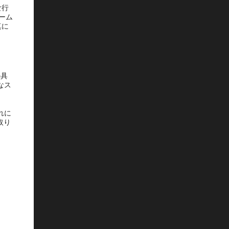
な行
ドーム
真に
の具
なス
れに
取り