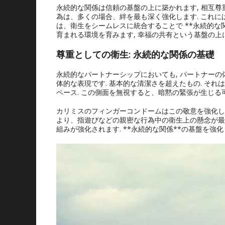
永続的な関係は信頼の基盤の上に築かれます, 相互尊重
為は、多くの場合、絆を最も深く強化します. これには、
は、衛生をシームレスに統合することで **永続的な関
育まれる環境を育みます, 幸福の共有という基盤の上
尊重としての衛生: 永続的な関係の基礎
永続的なパートナーシップにおいても, パートナーの
体的な表現です. 基本的な清潔さを超えたもの. そ
ペース. この側面を無視すると、暗黙の緊張が生じる
カリミスのフィンガーコンドームはこの敬意を強化しま
より、指遊びなどの親密な行為中の衛生上の懸念が最
組みが強化されます. **永続的な関係**の基盤を強化