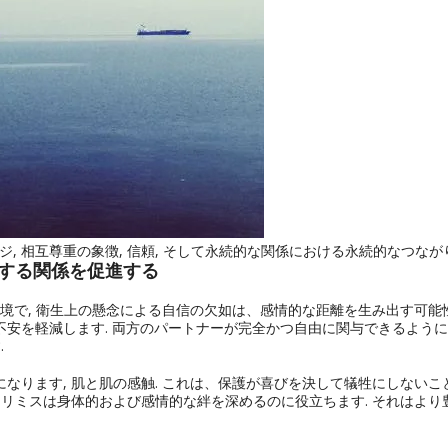
ージ, 相互尊重の象徴, 信頼, そして永続的な関係における永続的なつながり
きする関係を促進する
な環境で, 衛生上の懸念による自信の欠如は、感情的な距離を生み出す可能
不安を軽減します. 両方のパートナーが完全かつ自由に関与できるよう
.
になります, 肌と肌の感触. これは、保護が喜びを決して犠牲にしないこ
 カリミスは身体的および感情的な絆を深めるのに役立ちます. それはより