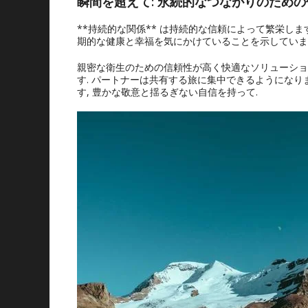
瞬間を超えて: 永続的なつながりのため
**持続的な関係** は持続的な信頼によって繁栄しま
期的な健康と幸福を気にかけていることを示しています
親密な衛生のための信頼性が高く快適なソリューション
す. パートナーは共有する旅に集中できるようになり
す, 豊かな敬意と揺るぎない自信を持って.