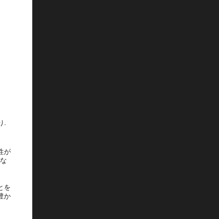
.
性が
にな
とを
豊か