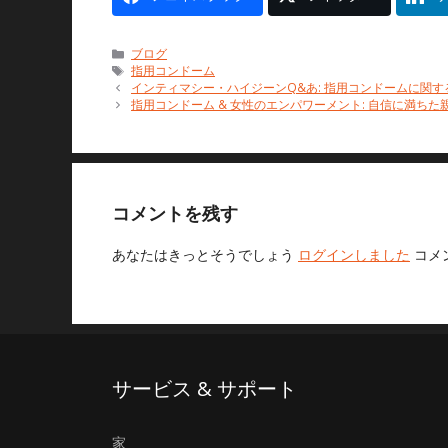
カ
ブログ
テ
タ
指用コンドーム
ゴ
グ
インティマシー・ハイジーンQ&あ: 指用コンドームに関す
リ
指用コンドーム & 女性のエンパワーメント: 自信に満ちた
ー
コメントを残す
あなたはきっとそうでしょう
ログインしました
コメ
サービス & サポート
家