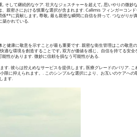
, そして継続的なケア. 壮大なジェスチャーを超えて, 思いやりの微妙
親密さにおける慎重な選択が含まれます. Callimis フィンガーコン
係**に貢献します, 尊敬, 最も親密な瞬間に自信を持って. つながりが
に築かれている.
体と健康に敬意を示すことが最も重要です. 親密な衛生管理はこの敬意
れは快適な環境を創造することです, 双方が価値を感じ、自信を持てる安全
可能性があります. 微妙に信頼を損なう可能性がある.
す. 彼らは控えめなサービスを提供します, 医療グレードのバリア. こ
小限に抑えられます。. このシンプルな選択により、お互いのケアへの
します.