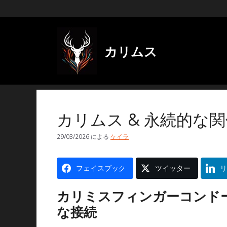
コ
ン
テ
ン
ツ
カリムス
に
ス
キ
ッ
プ
カリムス & 永続的な関係
29/03/2026
による
ケイラ
フェイスブック
ツイッター
リ
カリミスフィンガーコンドーム 
な接続