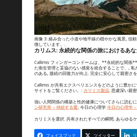
画像 3: 絡み合った小道や地平線の穏やかな風景,
徴しています。.
カリムス: 永続的な関係の旅におけるあ
Callimis フィンガーコンドームは、**永続的な
た衛生管理と妥協のない感覚を統合することで、, 私
のある, 接続の回復力が向上. 完全に安心して親密さ
Callimis が共有エクスペリエンスをどのように豊
サイトをご覧ください。:
カリミス製品
. 思慮深い
強い人間関係の構築と性的健康についてさらに読むに
ン研究所 – 持続する愛
, 今日の心理学
今日の心理学 
カリミスを選択. 共有されたすべての瞬間, あらゆる
フェイスブック
ツイッター
リ