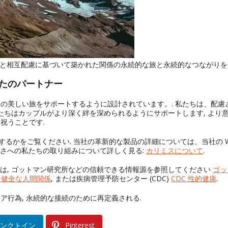
 信頼と相互配慮に基づいて築かれた関係の永続的な旅と永続的なつながりを
なたのパートナー
関係**の美しい旅をサポートするように設計されています。. 私たちは、配慮
たちはカップルがより深く絆を深められるようにサポートします, より
を祝うことです.
かにするかをご覧ください. 当社の革新的な製品の詳細については、当社の W
親密さへの私たちの取り組みについて詳しく見る:
カリミスについて
.
は, ゴットマン研究所などの信頼できる情報源を参照してください
ゴッ
– 健全な人間関係
, または疾病管理予防センター (CDC)
CDC 性的健康
.
ケア行為, 永続的な接続のために再定義される.
ンクトイン
Pinterest