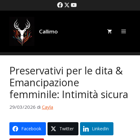
Salta
al
contenuto
Callimo
Menù
Preservativi per le dita &
Emancipazione
femminile: Intimità sicura
29/03/2026
di
Cayla
Facebook
Twitter
LinkedIn