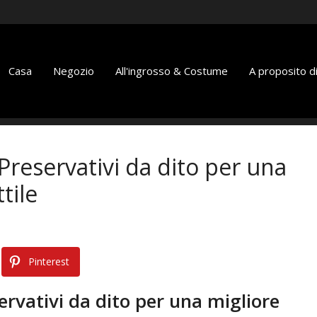
Casa
Negozio
All'ingrosso & Costume
A proposito di
 Preservativi da dito per una
tile
Pinterest
servativi da dito per una migliore