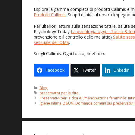
Esplora la gamma completa di prodotti Callimis e mig
Prodotti Callimis
. Scopri di più sul nostro impegno 
Per ulteriori letture sulla sensazione tattile, salute
Psychology Today
La psicologia oggi – Tocco & Int
prevenzione e il controllo delle malattie)
Salute ses
sessuale dell'OMS
.
Scegli Callimis. Ogni tocco, ridefinito.
Facebook
Twitter
LinkedIn
Categorie
Blog
Tag
preservativi per le dita
Preservativi per le dita & Emancipazione femminile: Inti
Igiene intima Q&UN: Domande comuni sui preservativi p