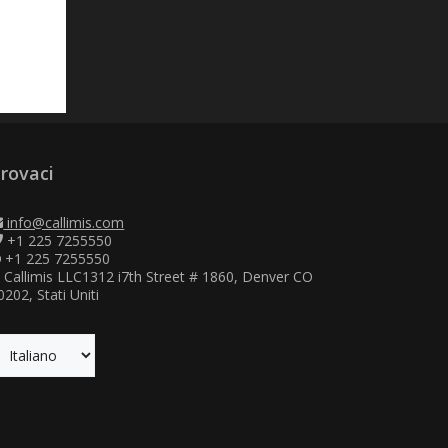
rovaci
info@callimis.com
+1 225 7255550
+1 225 7255550
Callimis LLC1312 i7th Street # 1860, Denver CO
0202, Stati Uniti