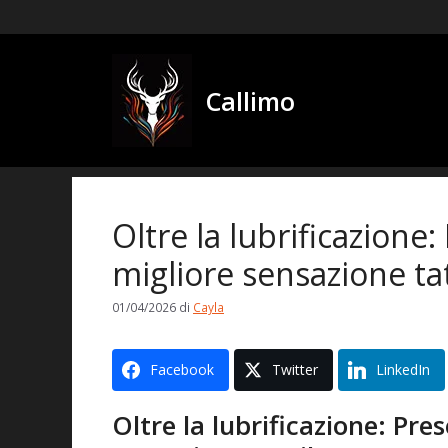
Salta
al
contenuto
Callimo
Oltre la lubrificazione:
migliore sensazione tat
01/04/2026
di
Cayla
Facebook
Twitter
LinkedIn
Oltre la lubrificazione: Pre