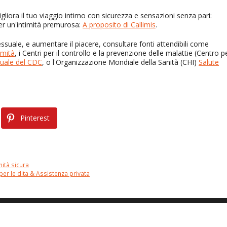
liora il tuo viaggio intimo con sicurezza e sensazioni senza pari:
per un'intimità premurosa:
A proposito di Callimis
.
 sessuale, e aumentare il piacere, consultare fonti attendibili come
imità
, i Centri per il controllo e la prevenzione delle malattie (Centro p
suale del CDC
, o l'Organizzazione Mondiale della Sanità (CHI)
Salute
Pinterest
mità sicura
er le dita & Assistenza privata