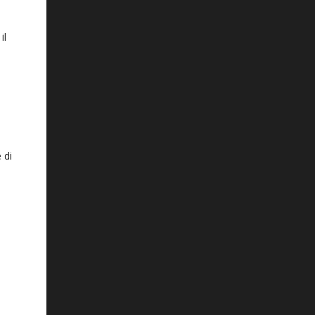
il
 di