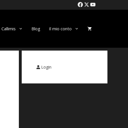
 Callimis
Blog
Il mio conto
Login