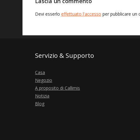
Lascia un commento
Devi esserlo
effettuato l'accesso
per pubblicare un
Servizio & Supporto
Casa
Negozio
A proposito di Callimis
Notizia
Blog