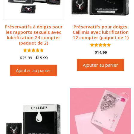
Préservatifs à doigts pour
Préservatifs pour doigts
les rapports sexuels avec
Callimis avec lubrification
lubrification 24 compter
12 compter (paquet de 1)
(paquet de 2)
5.00
$
14.99
sur 5
4.89
$
25.99
$
19.99
sur 5
Ajouter au panier
Ajouter au panier