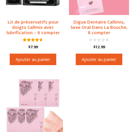
Lit de préservatifs pour
Digue Dentaire Callimis,
doigts Callmis avec
Sexe Oral Dans La Bouche,
lubrification – 6 compter
8 compter
4.67
0
$
7.99
$
12.99
sur 5
s
u
r
Ajouter au panier
Ajouter au panier
5