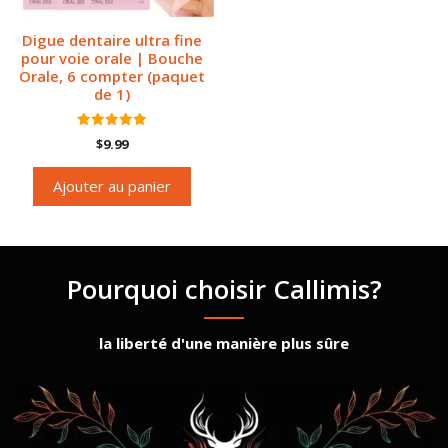
Digue dentaire ultra fine
pour voie orale | Bouche
Orale, 6 compter (paquet
de 1)
5.00
$
9.99
sur 5
Ajouter au panier
Pourquoi choisir Callimis?
la liberté d'une manière plus sûre