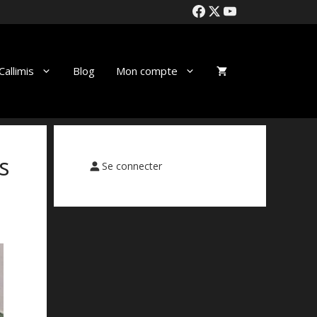
allimis
Blog
Mon compte
s
Se connecter