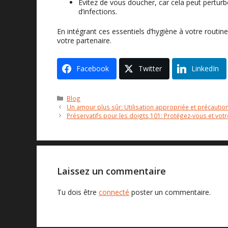
Évitez de vous doucher, car cela peut perturbe
d’infections.
En intégrant ces essentiels d’hygiène à votre routi
votre partenaire.
Facebook
Twitter
LinkedIn
Catégories
Blog
Un amour plus sûr: Utilisation appropriée et précaution
Préservatifs pour les doigts 101: Protégez-vous et vot
Laissez un commentaire
Tu dois être
connecté
poster un commentaire.