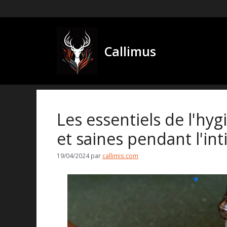
Aller
au
contenu
Callimus
Les essentiels de l'hy
et saines pendant l'int
19/04/2024
par
callimis.com