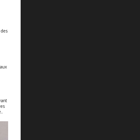
 des
 aux
vant
res
..