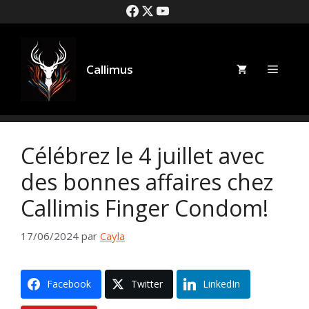
Aller
au
contenu
Callimus
Menu
Célébrez le 4 juillet avec
des bonnes affaires chez
Callimis Finger Condom!
17/06/2024
par
Cayla
Facebook
Twitter
LinkedIn