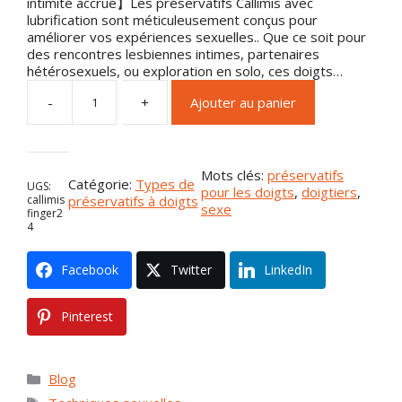
i
e
intimité accrue】Les préservatifs Callimis avec
n
s
lubrification sont méticuleusement conçus pour
e
t
améliorer vos expériences sexuelles.. Que ce soit pour
é
:
des rencontres lesbiennes intimes, partenaires
t
$
hétérosexuels, ou exploration en solo, ces doigts…
P
a
1
-
+
Ajouter au panier
r
i
9
é
t
.
s
:
9
e
$
9
r
2
.
Mots clés:
préservatifs
Catégorie:
Types de
UGS:
v
5
pour les doigts
, 
doigtiers
, 
préservatifs à doigts
callimis
a
.
sexe
finger2
t
9
4
i
9
f
.
Facebook
Twitter
LinkedIn
s
à
d
Pinterest
o
i
g
Catégories
t
Blog
s
Mots