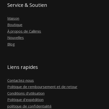
Service & Soutien
e
c
l
Maison
u
b
Boutique
r
À propos de Callimis
i
f
Nouvelles
i
Blog
c
a
t
i
o
Liens rapides
n
2
4
Contactez-nous
c
Politique de remboursement et de retour
o
m
Conditions d'utilisation
p
Politique d'expédition
t
politique de confidentialité
e