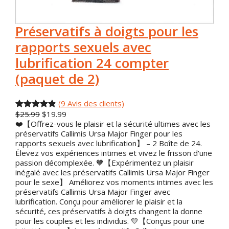
Préservatifs à doigts pour les
rapports sexuels avec
lubrification 24 compter
(paquet de 2)
(9 Avis des clients)
L
L
$
25.99
$
19.99
Noté
9
4.89
e
e
❤️【Offrez-vous le plaisir et la sécurité ultimes avec les
de 5 basé
p
p
préservatifs Callimis Ursa Major Finger pour les
sur
r
r
rapports sexuels avec lubrification】 – 2 Boîte de 24.
i
i
évaluation
Élevez vos expériences intimes et vivez le frisson d'une
x
x
passion décomplexée. 🧡【Expérimentez un plaisir
s des
d
a
inégalé avec les préservatifs Callimis Ursa Major Finger
clients
'
c
pour le sexe】 Améliorez vos moments intimes avec les
o
t
préservatifs Callimis Ursa Major Finger avec
r
u
lubrification. Conçu pour améliorer le plaisir et la
i
e
sécurité, ces préservatifs à doigts changent la donne
g
l
pour les couples et les individus. 💛【Conçus pour une