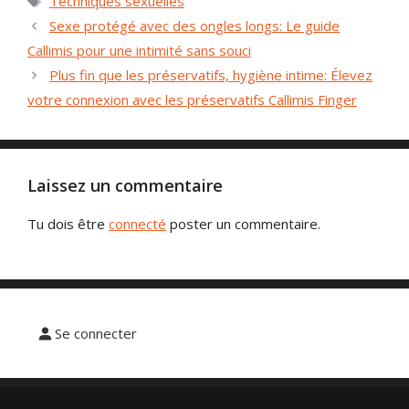
Techniques sexuelles
p
clés
Sexe protégé avec des ongles longs: Le guide
o
u
Callimis pour une intimité sans souci
r
Plus fin que les préservatifs, hygiène intime: Élevez
l
e
votre connexion avec les préservatifs Callimis Finger
s
r
a
p
p
Laissez un commentaire
o
r
Tu dois être
connecté
poster un commentaire.
t
s
s
e
x
u
Se connecter
e
l
s
a
v