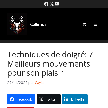
Aller
au
contenu
Callimus
Menu
Techniques de doigté: 7
Meilleurs mouvements
pour son plaisir
29/11/2025
par
Cayla
Facebook
Twitter
LinkedIn