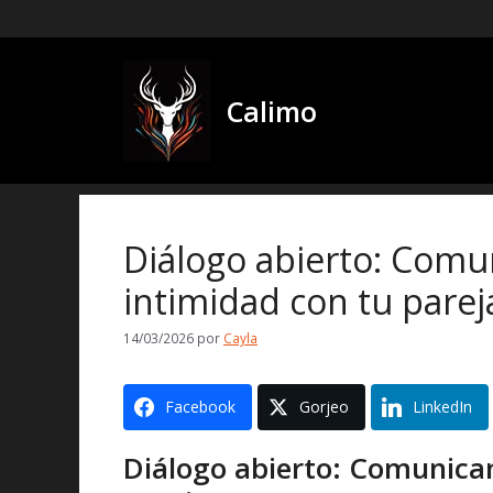
saltar
al
contenido
Calimo
Diálogo abierto: Comun
intimidad con tu parej
14/03/2026
por
Cayla
Facebook
Gorjeo
LinkedIn
Diálogo abierto: Comunican