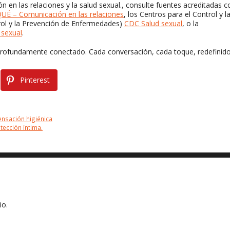
 en las relaciones y la salud sexual., consulte fuentes acreditadas 
UÉ – Comunicación en las relaciones
, los Centros para el Control y l
rol y la Prevención de Enfermedades)
CDC Salud sexual
, o la
sexual
.
y profundamente conectado. Cada conversación, cada toque, redefinido
Pinterest
ensación higiénica
tección íntima.
io.