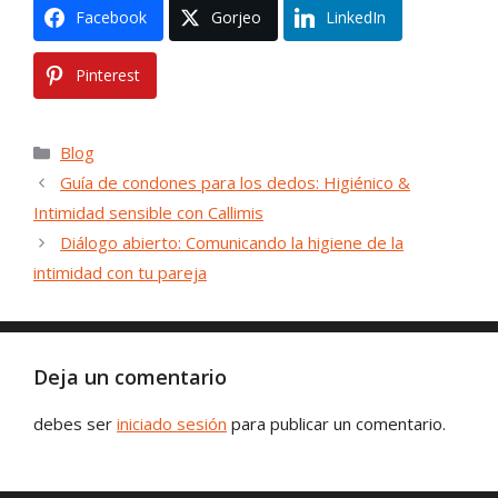
Facebook
Gorjeo
LinkedIn
Pinterest
Categorías
Blog
Guía de condones para los dedos: Higiénico &
Intimidad sensible con Callimis
Diálogo abierto: Comunicando la higiene de la
intimidad con tu pareja
Deja un comentario
debes ser
iniciado sesión
para publicar un comentario.