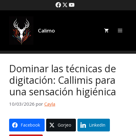
saltar
al
contenido
Calimo
Menú
Dominar las técnicas de
digitación: Callimis para
una sensación higiénica
10/03/2026
por
Cayla
Facebook
Gorjeo
LinkedIn