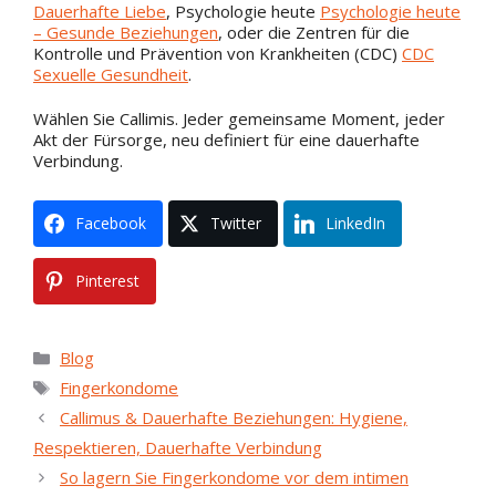
Dauerhafte Liebe
, Psychologie heute
Psychologie heute
– Gesunde Beziehungen
, oder die Zentren für die
Kontrolle und Prävention von Krankheiten (CDC)
CDC
Sexuelle Gesundheit
.
Wählen Sie Callimis. Jeder gemeinsame Moment, jeder
Akt der Fürsorge, neu definiert für eine dauerhafte
Verbindung.
Facebook
Twitter
LinkedIn
Pinterest
Kategorien
Blog
Stichworte
Fingerkondome
Callimus & Dauerhafte Beziehungen: Hygiene,
Respektieren, Dauerhafte Verbindung
So lagern Sie Fingerkondome vor dem intimen