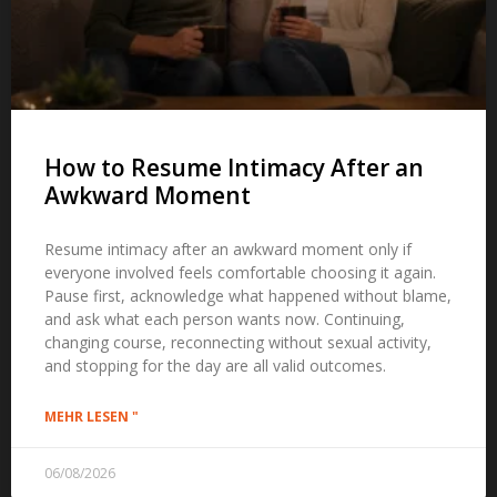
How to Resume Intimacy After an
Awkward Moment
Resume intimacy after an awkward moment only if
everyone involved feels comfortable choosing it again
.
Pause first
,
acknowledge what happened without blame
,
and ask what each person wants now
.
Continuing
,
changing course
,
reconnecting without sexual activity
,
and stopping for the day are all valid outcomes
.
MEHR LESEN "
06/08/2026