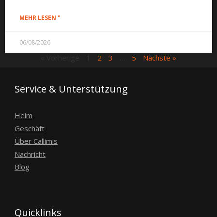
MEHR LESEN "
06/08/2026
« Vorherige
1
2
3
…
5
Nächste »
Service & Unterstützung
Heim
Geschäft
Über Callimis
Nachricht
Blog
Quicklinks