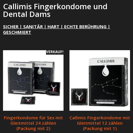
Callimis Fingerkondome und
Dental Dams
SICHER | SANITÄR | HART | ECHTE BERÜHRUNG |
GESCHMIERT
VERKAUF!
Fingerkondome für Sex mit
Callimis Fingerkondome mit
Gleitmittel 24 zählen
Gleitmittel 12 zählen
(Packung mit 2)
(Packung mit 1)