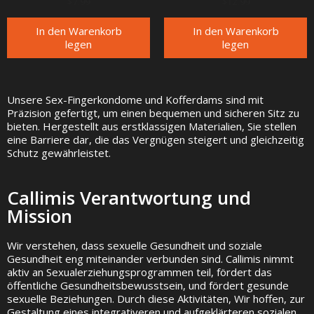
$
7.99
$
12.99
von 5
v
o
n
In den Warenkorb
In den Warenkorb
5
legen
legen
Unsere Sex-Fingerkondome und Kofferdams sind mit
Präzision gefertigt, um einen bequemen und sicheren Sitz zu
bieten. Hergestellt aus erstklassigen Materialien, Sie stellen
eine Barriere dar, die das Vergnügen steigert und gleichzeitig
Schutz gewährleistet.
Callimis Verantwortung und
Mission
Wir verstehen, dass sexuelle Gesundheit und soziale
Gesundheit eng miteinander verbunden sind. Callimis nimmt
aktiv an Sexualerziehungsprogrammen teil, fördert das
öffentliche Gesundheitsbewusstsein, und fördert gesunde
sexuelle Beziehungen. Durch diese Aktivitäten, Wir hoffen, zur
Gestaltung eines integrativeren und aufgeklärteren sozialen