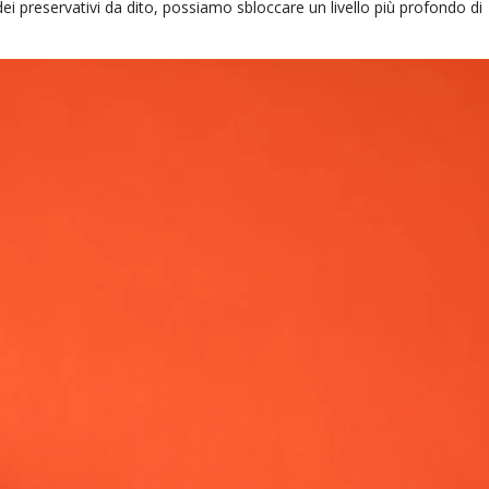
dei preservativi da dito, possiamo sbloccare un livello più profondo di