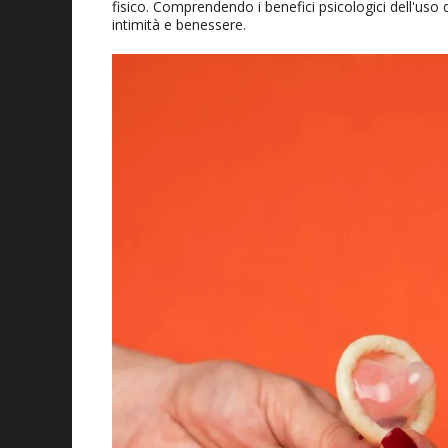
fisico. Comprendendo i benefici psicologici dell'uso 
intimità e benessere.