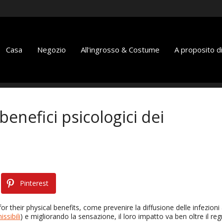
Casa
Negozio
All'ingrosso & Costume
A proposito di
benefici psicologici dei
Pinterest
or their physical benefits
, come prevenire la diffusione delle infezioni
ssibili
) e migliorando la sensazione, il loro impatto va ben oltre il re