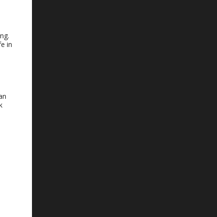
ing
.
fe in
an
k