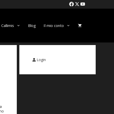
 Callimis
Blog
Il mio conto
Login
 a
gno