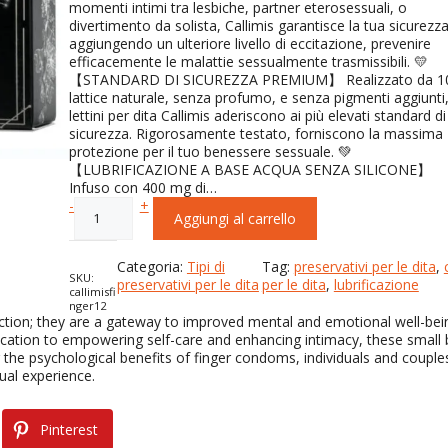
momenti intimi tra lesbiche, partner eterosessuali, o
dei clienti
divertimento da solista, Callimis garantisce la tua sicurezz
aggiungendo un ulteriore livello di eccitazione, prevenire
efficacemente le malattie sessualmente trasmissibili. 💛
【STANDARD DI SICUREZZA PREMIUM】 Realizzato da 
lattice naturale, senza profumo, e senza pigmenti aggiunti,
lettini per dita Callimis aderiscono ai più elevati standard di
sicurezza. Rigorosamente testato, forniscono la massima
protezione per il tuo benessere sessuale. 💚
【LUBRIFICAZIONE A BASE ACQUA SENZA SILICONE】
Infuso con 400 mg di…
P
-
+
Aggiungi al carrello
r
e
s
Categoria:
Tipi di
Tag:
preservativi per le dita
, 
e
SKU:
preservativi per le dita
per le dita
, 
lubrificazione
callimisfi
r
nger12
v
ction
;
they are a gateway to improved mental and emotional well-bei
a
cation to empowering self-care and enhancing intimacy
,
these small 
t
the psychological benefits of finger condoms
,
individuals and couple
i
ual experience.
v
i
d
Pinterest
a