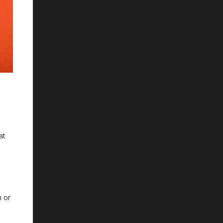
at
h or