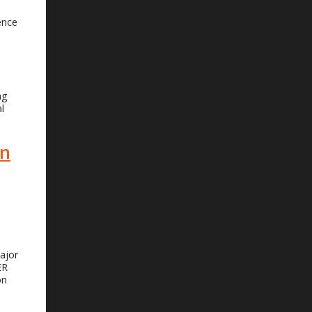
ence
ng
l
on
Major
ER
on