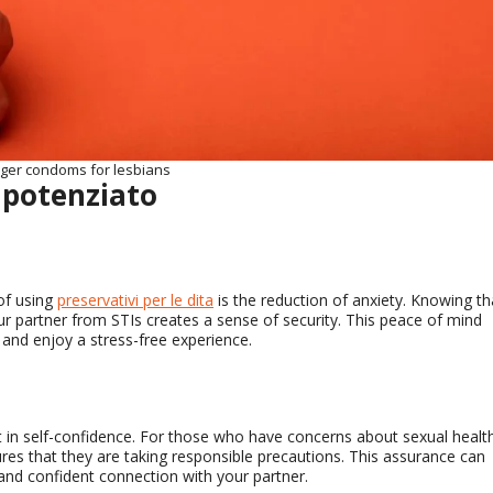
nger condoms for lesbians
 potenziato
of using
preservativi per le dita
is the reduction of anxiety
.
Knowing th
r partner from STIs creates a sense of security
.
This peace of mind
 and enjoy a stress-free experience
.
 in self-confidence
.
For those who have concerns about sexual healt
ures that they are taking responsible precautions
.
This assurance can
and confident connection with your partner
.