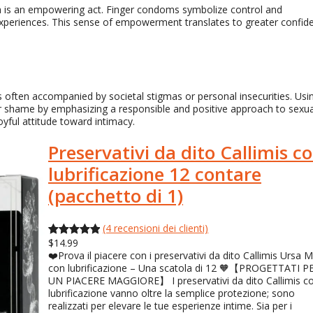
h is an empowering act
.
Finger condoms symbolize control and
experiences
.
This sense of empowerment translates to greater confid
 is often accompanied by societal stigmas or personal insecurities
.
Usi
 or shame by emphasizing a responsible and positive approach to sexua
yful attitude toward intimacy.
Preservativi da dito Callimis c
lubrificazione 12 contare
(pacchetto di 1)
(4 recensioni dei clienti)
$
14.99
Valutato
4
❤️Prova il piacere con i preservativi da dito Callimis Ursa 
5.00
fuori
con lubrificazione – Una scatola di 12 🧡【PROGETTATI P
da 5
UN PIACERE MAGGIORE】 I preservativi da dito Callimis c
basato su
lubrificazione vanno oltre la semplice protezione; sono
realizzati per elevare le tue esperienze intime. Sia per i
valutazioni