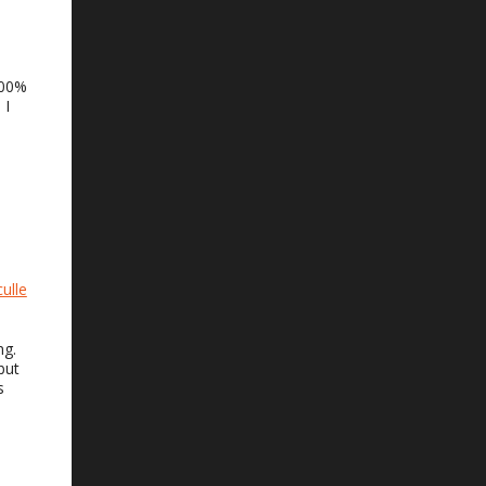
a
100%
 I
culle
ng
.
but
s