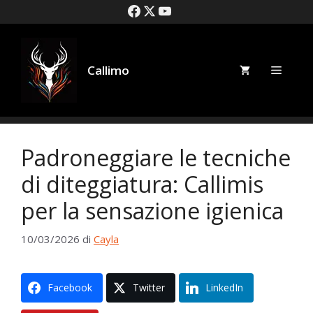
Salta
al
contenuto
Callimo
Menù
Padroneggiare le tecniche
di diteggiatura: Callimis
per la sensazione igienica
10/03/2026
di
Cayla
Facebook
Twitter
LinkedIn