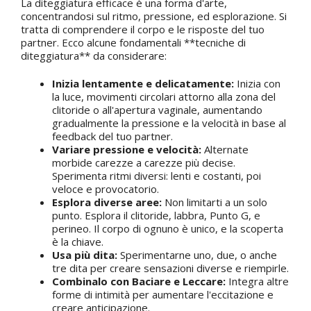
La diteggiatura efficace è una forma d'arte,
concentrandosi sul ritmo, pressione, ed esplorazione. Si
tratta di comprendere il corpo e le risposte del tuo
partner. Ecco alcune fondamentali **tecniche di
diteggiatura** da considerare:
Inizia lentamente e delicatamente:
Inizia con
la luce, movimenti circolari attorno alla zona del
clitoride o all'apertura vaginale, aumentando
gradualmente la pressione e la velocità in base al
feedback del tuo partner.
Variare pressione e velocità:
Alternate
morbide carezze a carezze più decise.
Sperimenta ritmi diversi: lenti e costanti, poi
veloce e provocatorio.
Esplora diverse aree:
Non limitarti a un solo
punto. Esplora il clitoride, labbra, Punto G, e
perineo. Il corpo di ognuno è unico, e la scoperta
è la chiave.
Usa più dita:
Sperimentarne uno, due, o anche
tre dita per creare sensazioni diverse e riempirle.
Combinalo con Baciare e Leccare:
Integra altre
forme di intimità per aumentare l'eccitazione e
creare anticipazione.