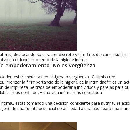
limis, destacando su carácter discreto y ultrafino. descansa sutilme
boliza un enfoque moderno de la higiene íntima.
a de empoderamiento, No es vergüenza
pueden estar envueltas en estigma o vergüenza.. Callimis cree
 Priorizar la **importancia de la higiene de la intimidad** es un ac
n de impureza. Se trata de empoderar a individuos y parejas para qu
able., más confiado, y una vida íntima más conectada.
íntima., estás tomando una decisión consciente para nutrir tu relació
higiene de una fuente potencial de ansiedad a una base para una intim