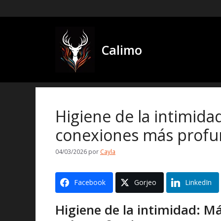
saltar
al
contenido
Calimo
Higiene de la intimidad
conexiones más profu
04/03/2026
por
Cayla
Facebook
Gorjeo
LinkedIn
Higiene de la intimidad: Má