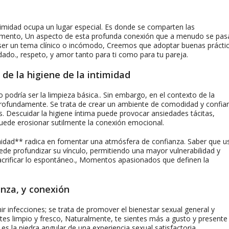
timidad ocupa un lugar especial. Es donde se comparten las
undamento, Un aspecto de esta profunda conexión que a menudo se pas
de ser un tema clínico o incómodo, Creemos que adoptar buenas prácti
ado., respeto, y amor tanto para ti como para tu pareja.
de la higiene de la intimidad
odría ser la limpieza básica.. Sin embargo, en el contexto de la
rofundamente. Se trata de crear un ambiente de comodidad y confian
 Descuidar la higiene íntima puede provocar ansiedades tácitas,
puede erosionar sutilmente la conexión emocional.
imidad** radica en fomentar una atmósfera de confianza. Saber que u
ede profundizar su vínculo, permitiendo una mayor vulnerabilidad y
n sacrificar lo espontáneo., Momentos apasionados que definen la
anza, y conexión
r infecciones; se trata de promover el bienestar sexual general y
es limpio y fresco, Naturalmente, te sientes más a gusto y presente
 la piedra angular de una experiencia sexual satisfactoria.,