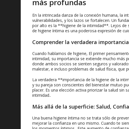
más profundas
En la intrincada danza de la conexión humana, la in
vulnerabilidades, y los lazos se fortalecen. Un f
por alto es la **higiene de la intimidad**. Lejos 
de higiene íntima es una poderosa expresión de cuid
Comprender la verdadera importancia 
Cuando hablamos de higiene, El primer pensamiento p
intimidad, su importancia se extiende mucho más p
donde ambos socios se sienten seguros y valorados.
malestar, e incluso problemas de salud física, que 
La verdadera **importancia de la higiene de la int
y su pareja son conscientes del bienestar mutuo pu
placer. Es una elección activa priorizar la salud si
intimidad..
Más allá de la superficie: Salud, Confi
Una buena higiene íntima no se trata sólo de preveni
mejorar la confianza en uno mismo. Cuando te sient
los momentos íntimos.. Este aumento de confianza es