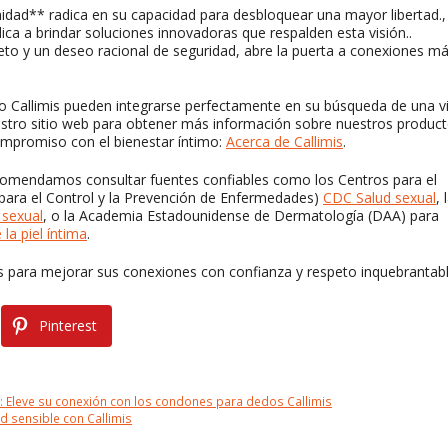
midad** radica en su capacidad para desbloquear una mayor libertad.,
dica a brindar soluciones innovadoras que respalden esta visión..
to y un deseo racional de seguridad, abre la puerta a conexiones m
 Callimis pueden integrarse perfectamente en su búsqueda de una v
nuestro sitio web para obtener más información sobre nuestros product
mpromiso con el bienestar íntimo:
Acerca de Callimis
.
ecomendamos consultar fuentes confiables como los Centros para el
 para el Control y la Prevención de Enfermedades)
CDC Salud sexual
, 
sexual
, o la Academia Estadounidense de Dermatología (DAA) para
la piel íntima
.
mis para mejorar sus conexiones con confianza y respeto inquebrantabl
Pinterest
: Eleve su conexión con los condones para dedos Callimis
d sensible con Callimis