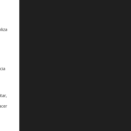
liza
cia
tar,
acer