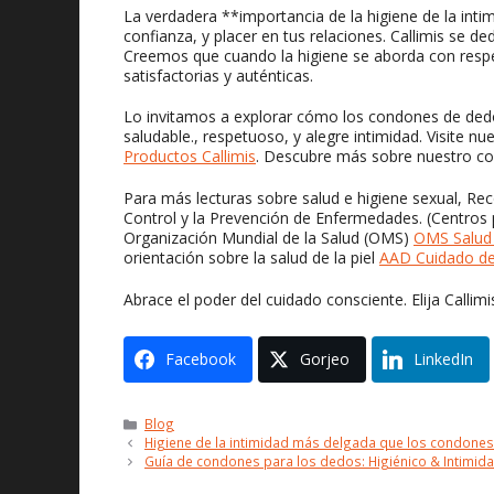
La verdadera **importancia de la higiene de la inti
confianza, y placer en tus relaciones. Callimis se de
Creemos que cuando la higiene se aborda con respe
satisfactorias y auténticas.
Lo invitamos a explorar cómo los condones de dedo
saludable., respetuoso, y alegre intimidad. Visite 
Productos Callimis
. Descubre más sobre nuestro co
Para más lecturas sobre salud e higiene sexual, R
Control y la Prevención de Enfermedades. (Centros
Organización Mundial de la Salud (OMS)
OMS Salud 
orientación sobre la salud de la piel
AAD Cuidado de 
Abrace el poder del cuidado consciente. Elija Calli
Facebook
Gorjeo
LinkedIn
Categorías
Blog
Higiene de la intimidad más delgada que los condones
Guía de condones para los dedos: Higiénico & Intimida