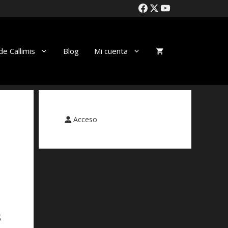
de Callimis
Blog
Mi cuenta
Acceso
s