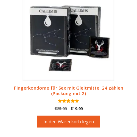
Fingerkondome für Sex mit Gleitmittel 24 zählen
(Packung mit 2)
4.89
Originalpreis
Aktueller
$
25.99
$
19.99
von 5
war:
Preis
$25.99.
ist:
In den Warenkorb legen
$19.99.