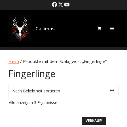
Zum
Inhalt
springen
Callimus
Speise
Heim
/ Produkte mit dem Schlagwort „Fingerlinge”
Fingerlinge
Sortiert
Alle anzeigen 3 Ergebnisse
durch
Popularität
VERKAUF!