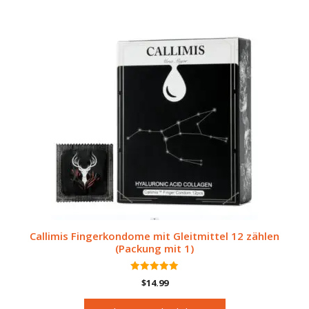
Callimis Fingerkondome mit Gleitmittel 12 zählen
(Packung mit 1)
5.00
$
14.99
von 5