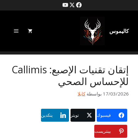
خطى
لى
لمحتوى
كاليموس
قائمة
طعام
إتقان تقنيات الإصبع: Callimis
للإحساس الصحي
17/03/2026
بواسطة
كايلا
فيسبوك
تويتر
ينكدين
بينتريست