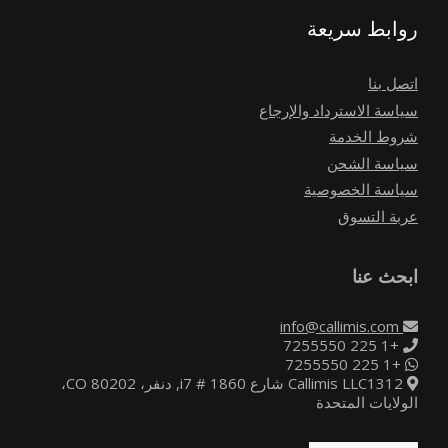
روابط سريعة
اتصل بنا
سياسة الاسترداد والإرجاع
شروط الخدمة
سياسة الشحن
سياسة الخصوصية
عربة التسوق
ابحث عنا
info@callimis.com
+1 225 7255550
+1 225 7255550
Callimis LLC1312 شارع i7 # 1860, دنفر، CO 80202،
الولايات المتحدة