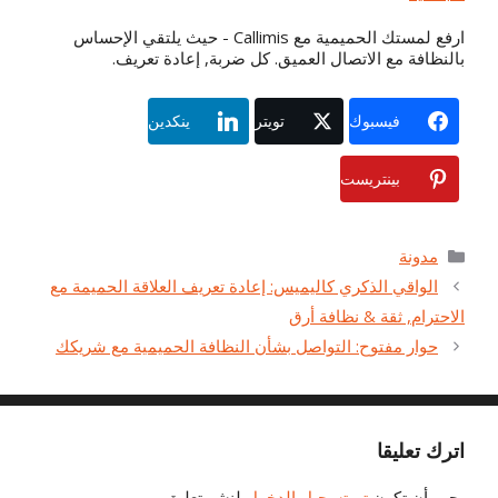
ارفع لمستك الحميمية مع Callimis - حيث يلتقي الإحساس
بالنظافة مع الاتصال العميق. كل ضربة, إعادة تعريف.
فيسبوك
تويتر
ينكدين
بينتريست
فئات
مدونة
الواقي الذكري كاليميس: إعادة تعريف العلاقة الحميمة مع
الاحترام, ثقة & نظافة أرق
حوار مفتوح: التواصل بشأن النظافة الحميمية مع شريكك
اترك تعليقا
يجب أن تكون
تم تسجيل الدخول
لنشر تعليق.