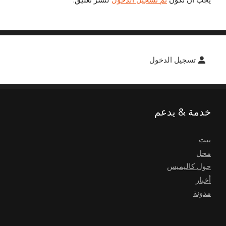
تسجيل الدخول
خدمة & يدعم
بيت
محل
حول كاليميس
أخبار
مدونة