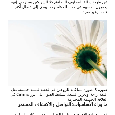
عن طريق إزالة المخاوف النظافة, كلا الشريكين يسترخي. إنهم
يغمرون أنفسهم في هذه اللحظة. وهذا يؤدي إلى اتصال أكثر
عمقا وغير مقيد.
صورة 3: صورة متناغمة للزوجين في لحظة لمسة حميمة, نقل
الثقة, راحة, وتعزيز المتعة, تسليط الضوء على دور Callimis في
العلاقة الحميمة المحترمة.
ما وراء الأساسيات: التواصل والاكتشاف المستمر
فعال
تقنيات الاصبع
هي دائما الحوار. شجع شريكك على التعبير