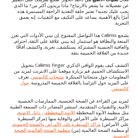
عن تفضيلاته. ما يشعر بالارتياح? ماذا يريدون أكثر من? ما الذي
يجب عليك تجنبه? تعتبر حلقة التغذية الراجعة المستمرة هذه
أمرًا بالغ الأهمية. يساعد على التكيف مع التقنيات. إنه يعمق
التجربة.
يشجع Callimis هذا التواصل المفتوح. إن تبني الأدوات التي تعزز
المتعة والنظافة هو استثمار. إنه يبني علاقة على الثقة, احترام,
والعافية الجنسية المشتركة. يستكشف, تجربة, واكتشف آفاقًا
جديدة من العلاقة الحميمة بثقة.
اكتشف كيف يقوم الواقي الذكري Callimis Finger بتحويل
الاستكشاف الحميم. قم بزيارة موقعنا على الانترنت لمزيد من
المعلومات حول منتجاتنا المبتكرة:
منتجات كاليميس
. تعرف
على المزيد حول التزامنا بالعلاقة الحميمة المدروسة:
حول
كاليميس
.
لمزيد من القراءة عن الصحة الجنسية, الممارسات الجنسية
الآمنة, والتقنيات المتقدمة, استشر المصادر ذات السمعة الطيبة
مثل منظمة الأبوة المخططة
الأبوة المخططة – دليل الاصبع
,
مراكز السيطرة على الأمراض والوقاية منها (مركز السيطرة
على الأمراض)
مراكز السيطرة على الأمراض والصحة الجنسية
,
أو منظمة الصحة العالمية (من)
منظمة الصحة العالمية الصحة
الجنسية
.