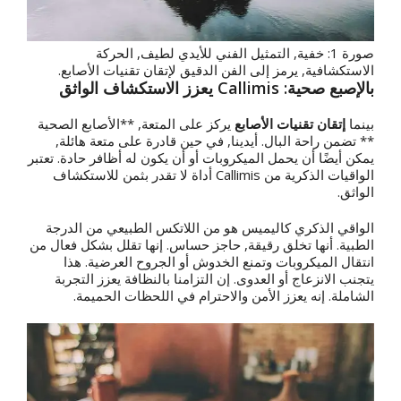
صورة 1: خفية, التمثيل الفني للأيدي لطيف, الحركة
الاستكشافية, يرمز إلى الفن الدقيق لإتقان تقنيات الأصابع.
بالإصبع صحية: Callimis يعزز الاستكشاف الواثق
بينما
إتقان تقنيات الأصابع
يركز على المتعة, **الأصابع الصحية
** تضمن راحة البال. أيدينا, في حين قادرة على متعة هائلة,
يمكن أيضًا أن يحمل الميكروبات أو أن يكون له أظافر حادة. تعتبر
الواقيات الذكرية من Callimis أداة لا تقدر بثمن للاستكشاف
الواثق.
الواقي الذكري كاليميس هو من اللاتكس الطبيعي من الدرجة
الطبية. أنها تخلق رقيقة, حاجز حساس. إنها تقلل بشكل فعال من
انتقال الميكروبات وتمنع الخدوش أو الجروح العرضية. هذا
يتجنب الانزعاج أو العدوى. إن التزامنا بالنظافة يعزز التجربة
الشاملة. إنه يعزز الأمن والاحترام في اللحظات الحميمة.