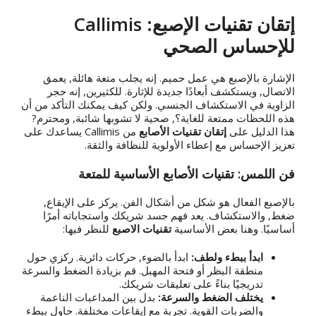
إتقان تقنيات الإصبع: Callimis
للإحساس الصحي
الإشارة بالإصبع هي عمل حميم. إنه يجلب متعة هائلة, يعمق
الاتصال, ويستكشف أبعادًا جديدة للإثارة. للكثيرين, إنه حجر
الزاوية في الاستكشاف الجنسي. ولكن كيف يمكنك التأكد من أن
هذه اللحظات ممتعة للغاية؟, صحية لا تشوبها شائبة, ومحترم?
هذا الدليل على
إتقان تقنيات الأصابع
من Callimis يساعدك على
تعزيز الإحساس مع إعطاء الأولوية للنظافة والثقة.
فن اللمس: تقنيات الأصابع الأساسية للمتعة
بالإصبع الفعال هو شكل من أشكال الفن. يركز على الإيقاع,
ضغط, والاستكشاف. يعد فهم جسد شريكك واستجاباته أمرًا
أساسيًا. وهنا بعض الأساسية
تقنيات الاصبع
للنظر فيها:
ابدأ ببطء ولطف:
ابدأ بالضوء, حركات دائرية. ركزي حول
منطقة البظر أو فتحة المهبل. قم بزيادة الضغط والسرعة
تدريجيًا بناءً على تعليقات شريكك.
يختلف الضغط والسرعة:
بدل بين المداعبات الناعمة
والضربات القوية. تجربة مع إيقاعات مختلفة. حاول ببطء