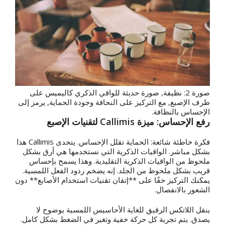
صورة 2: نظيفة, صورة حديثة للواقي الذكري كاليميس على
طرف الإصبع, مع التركيز على النحافة وجودة الحماية, يرمز إلى
الإحساس بالنظافة.
رفع الإحساس: ميزة Callimis لتقنيات الإصبع
فكرة خاطئة شائعة: الحماية تقلل الإحساس. يتحدى Callimis هذا
بشكل مباشر. الواقيات الذكرية التي نستخدمها هي أرق بشكل
ملحوظ من الواقيات الذكرية التقليدية. وهذا يسمح بإحساس
قريب بشكل ملحوظ من الجلد. إنه يضخم ردود الفعل اللمسية.
يمكنك التركيز حقًا على **إتقان تقنيات استخدام الأصابع** دون
الشعور بالانفصال.
ينقل اللاتكس الرقيق للغاية الأحاسيس اللمسية بوضوح لا
يصدق. يتم تجربة كل حركة خفية وتغير في الضغط بشكل كامل.