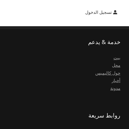
تسجيل الدخول
خدمة & يدعم
بيت
محل
حول كاليميس
أخبار
مدونة
روابط سريعة