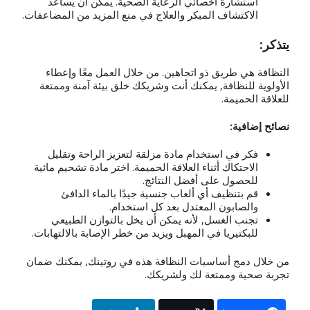
استشارة أخصائي الرعاية الصحية. يمكن أن يساعد
الاكتشاف المبكر والعلاج في منع المزيد من المضاعفات.
يتذكر:
النظافة هي طريق ذو اتجاهين. من خلال العمل معًا وإعطاء
الأولوية للنظافة, يمكنك أنت وشريكك خلق بيئة آمنة وممتعة
للعلاقة الحميمة.
نصائح إضافية:
فكر في استخدام مادة مزلقة لتعزيز الراحة وتقليل
الاحتكاك أثناء العلاقة الحميمة. اختر مادة تشحيم مائية
للحصول على أفضل النتائج.
قم بتنظيف أي ألعاب جنسية جيدًا بالماء الدافئ
والصابون المعتدل بعد كل استخدام.
تجنب الغسل, لأنه يمكن أن يخل بالتوازن الطبيعي
للبكتيريا في المهبل ويزيد من خطر الإصابة بالالتهابات.
من خلال دمج أساسيات النظافة هذه في روتينك, يمكنك ضمان
تجربة صحية وممتعة لك ولشريكك.