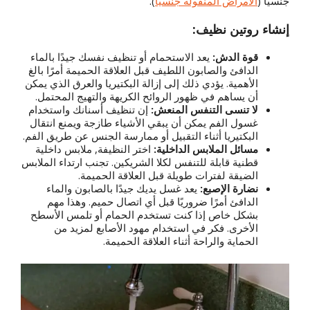
جنسيا (
الأمراض المنقولة جنسيا
).
إنشاء روتين نظيف:
قوة الدش:
يعد الاستحمام أو تنظيف نفسك جيدًا بالماء
الدافئ والصابون اللطيف قبل العلاقة الحميمة أمرًا بالغ
الأهمية. يؤدي ذلك إلى إزالة البكتيريا والعرق الذي يمكن
أن يساهم في ظهور الروائح الكريهة والتهيج المحتمل.
لا تنسى التنفس المنعش:
إن تنظيف أسنانك واستخدام
غسول الفم يمكن أن يبقي الأشياء طازجة ويمنع انتقال
البكتيريا أثناء التقبيل أو ممارسة الجنس عن طريق الفم.
مسائل الملابس الداخلية:
اختر النظيفة, ملابس داخلية
قطنية قابلة للتنفس لكلا الشريكين. تجنب ارتداء الملابس
الضيقة لفترات طويلة قبل العلاقة الحميمة.
نضارة الإصبع:
يعد غسل يديك جيدًا بالصابون والماء
الدافئ أمرًا ضروريًا قبل أي اتصال حميم. وهذا مهم
بشكل خاص إذا كنت تستخدم الحمام أو تلمس الأسطح
الأخرى. فكر في استخدام مهود الأصابع لمزيد من
الحماية والراحة أثناء العلاقة الحميمة.