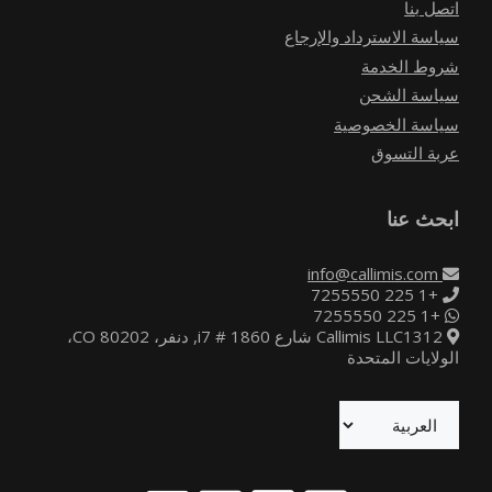
اتصل بنا
سياسة الاسترداد والإرجاع
شروط الخدمة
سياسة الشحن
سياسة الخصوصية
عربة التسوق
ابحث عنا
info@callimis.com
+1 225 7255550
+1 225 7255550
Callimis LLC1312 شارع i7 # 1860, دنفر، CO 80202،
الولايات المتحدة