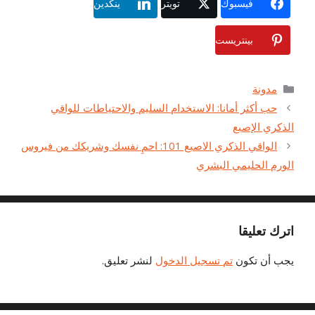
فيسبوك
تويتر
ينكدين
بينتريست
فئات
مدونة
حب أكثر أمانا: الاستخدام السليم والاحتياطات للواقي
الذكري الإصبع
الواقي الذكري الاصبع 101: احمِ نفسك وشريكك من فيروس
الورم الحليمي البشري
اترك تعليقا
يجب أن تكون
تم تسجيل الدخول
لنشر تعليق.