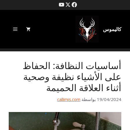
خطى
لى
لمحتوى
كاليموس
قائمة
طعام
أساسيات النظافة: الحفاظ
على الأشياء نظيفة وصحية
أثناء العلاقة الحميمة
19/04/2024
بواسطة
callimis.com